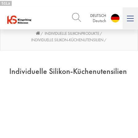
51La
DEUTSCH
Deutsch
INDIVIDUELLE SILIKONPRODUKTE
/
/
ENGLISH
DEUTSCH
English
Deutsch
INDIVIDUELLE SILIKON-KÜCHENUTENSILIEN
/
РУССКИЙ
ESPAÑOL
Русский
Español
FRENCH
ITALIANO
Individuelle Silikon-Küchenutensilien
French
Italiano
PORTUGUÊS
العربية
Português
العربية
日本語
日本語