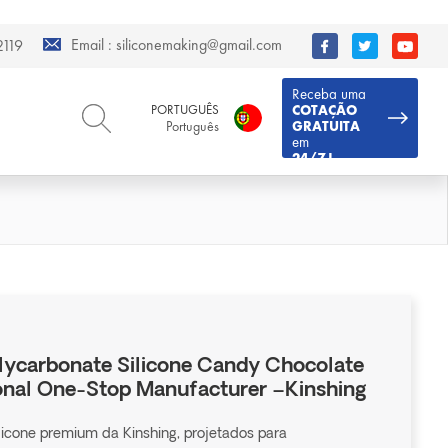
Email :
siliconemaking@gmail.com
119
Receba uma
PORTUGUÊS
COTAÇÃO
Português
GRATUITA
em
24/7 !
ENGLISH
DEUTSCH
English
Deutsch
РУССКИЙ
ESPAÑOL
Русский
Español
FRENCH
ITALIANO
French
Italiano
PORTUGUÊS
العربية
Português
العربية
lycarbonate Silicone Candy Chocolate
日本語
onal One-Stop Manufacturer –Kinshing
日本語
licone premium da Kinshing, projetados para