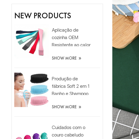
NEW PRODUCTS
Aplicação de
cozinha OEM
Resistente ao calor
Food Grade
»
SHOW MORE
Silicone Oil Spatula
Brush
Produção de
fábrica Soft 2 em 1
Banho e Shampoo
Escova de
»
SHOW MORE
purificador
corporal de
silicone
Cuidados com o
couro cabeludo