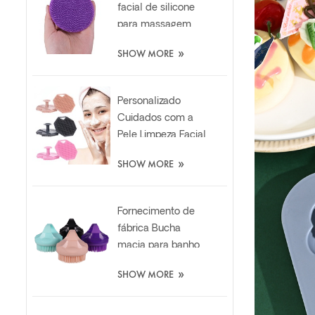
facial de silicone
para massagem
profunda e
»
SHOW MORE
cuidados com a
pele peronalizada
Personalizado
Cuidados com a
Pele Limpeza Facial
Silicone Esfoliante
»
SHOW MORE
Scrubber Pad
Fornecimento de
fábrica Bucha
macia para banho
de silicone Body
»
SHOW MORE
Scrubber Brush