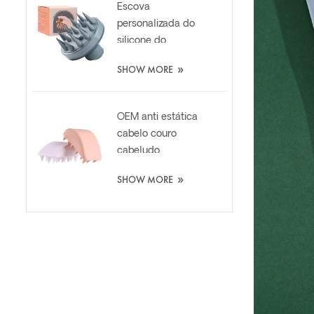
Escova
personalizada do
silicone do
purificador do
»
SHOW MORE
couro cabeludo
dos cuidados com
cabelo com
OEM anti estática
distribuidor líquido
cabelo couro
cabeludo
massagem
»
SHOW MORE
shampoo lavagem
escova de silicone