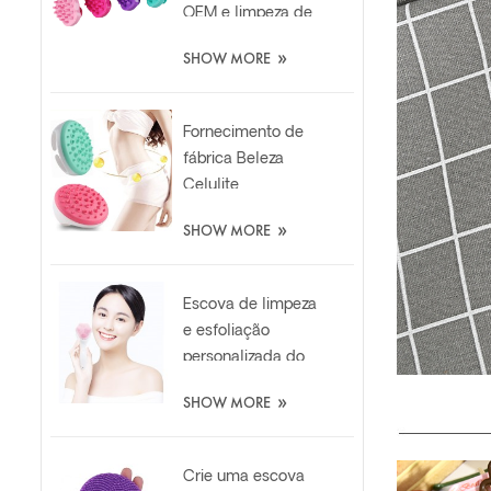
OEM e limpeza de
cabelo macio
»
SHOW MORE
Shampoo Escova
massageadora de
silicone
Fornecimento de
fábrica Beleza
Celulite
Massageador Mitt
»
SHOW MORE
Relaxante
Emagrecimento
Escova de Silicone
Escova de limpeza
e esfoliação
personalizada do
rosto do silicone
»
SHOW MORE
da garra do gato
Crie uma escova