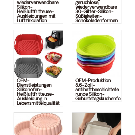
wiederverwendbare
geruchlose,
Silikon-
wiederverwendbare
Heißluftfritteuse-
30-Gitter-Silikon-
Auskleidungen mit
Süßigkeiten-
Luftzirkulation
Schokoladenformen
OEM-
OEM-Produktion
Dienstleistungen
8,6-Zoll-
Silikonofen-
antihaftbeschichtete
Heißluftfritteuse-
runde Silikon-
Auskleidung in
Geburtstagskuchenform
Lebensmittelqualität