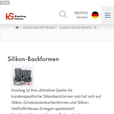
51La
DEUTSCH
Deutsch
SILIKON-BACKFORMEN
SILIKON-BACKFORMEN - 8
/
/
/
ENGLISH
DEUTSCH
English
Deutsch
РУССКИЙ
ESPAÑOL
Русский
Español
FRENCH
ITALIANO
Silikon-Backformen
French
Italiano
PORTUGUÊS
العربية
Português
العربية
日本語
日本語
Kinshing ist Ihre ultimative Quelle für
kundenspezifische Silikonbackformen und hat sich auf
Silikon-Schokoladenkuchenformen und Silikon-
Heißluftfritteuse-Einlagen spezialisiert.