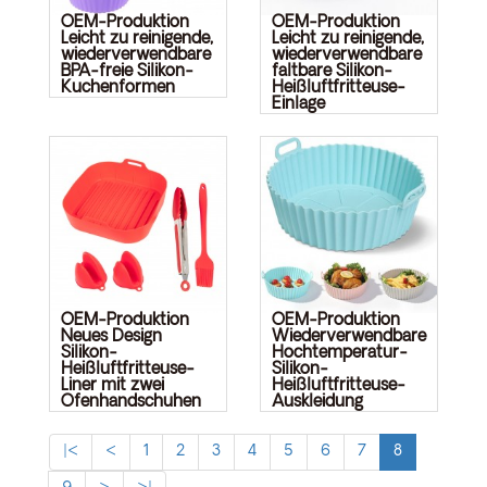
OEM-Produktion
OEM-Produktion
Leicht zu reinigende,
Leicht zu reinigende,
wiederverwendbare
wiederverwendbare
BPA-freie Silikon-
faltbare Silikon-
Kuchenformen
Heißluftfritteuse-
Einlage
OEM-Produktion
OEM-Produktion
Neues Design
Wiederverwendbare
Silikon-
Hochtemperatur-
Heißluftfritteuse-
Silikon-
Liner mit zwei
Heißluftfritteuse-
Ofenhandschuhen
Auskleidung
|<
<
1
2
3
4
5
6
7
8