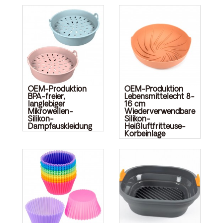
OEM-Produktion
OEM-Produktion
BPA-freier,
Lebensmittelecht 8-
langlebiger
16 cm
Mikrowellen-
Wiederverwendbare
Silikon-
Silikon-
Dampfauskleidung
Heißluftfritteuse-
Korbeinlage