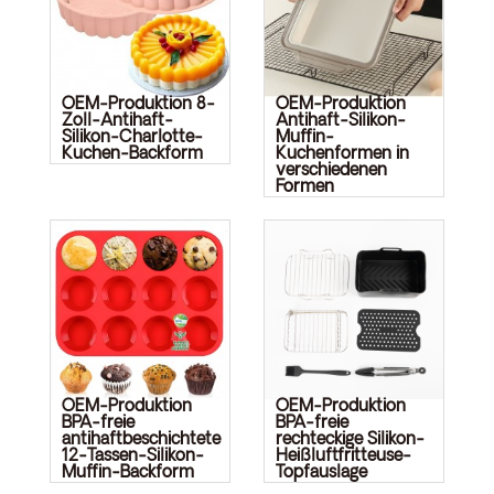
OEM-Produktion 8-
OEM-Produktion
Zoll-Antihaft-
Antihaft-Silikon-
Silikon-Charlotte-
Muffin-
Kuchen-Backform
Kuchenformen in
verschiedenen
Formen
OEM-Produktion
OEM-Produktion
BPA-freie
BPA-freie
antihaftbeschichtete
rechteckige Silikon-
12-Tassen-Silikon-
Heißluftfritteuse-
Muffin-Backform
Topfauslage