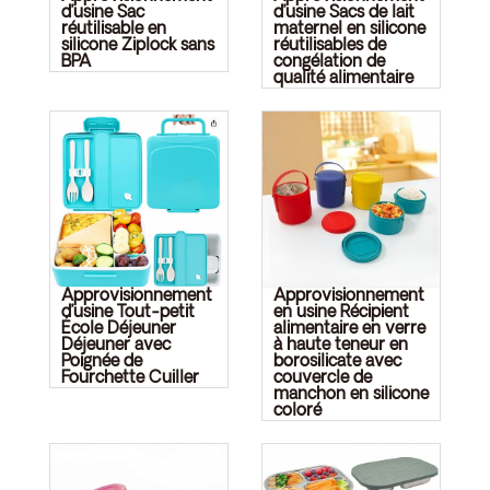
d’usine Sac
d’usine Sacs de lait
réutilisable en
maternel en silicone
silicone Ziplock sans
réutilisables de
BPA
congélation de
qualité alimentaire
Approvisionnement
Approvisionnement
d’usine Tout-petit
en usine Récipient
École Déjeuner
alimentaire en verre
Déjeuner avec
à haute teneur en
Poignée de
borosilicate avec
Fourchette Cuiller
couvercle de
manchon en silicone
coloré