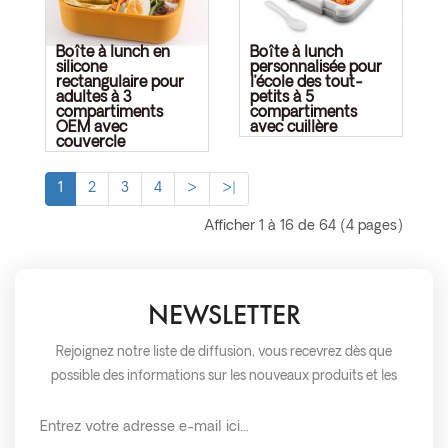
Boîte à lunch en
Boîte à lunch
silicone
personnalisée pour
rectangulaire pour
l’école des tout-
adultes à 3
petits à 5
compartiments
compartiments
OEM avec
avec cuillère
couvercle
1
2
3
4
>
>|
Afficher 1 à 16 de 64 (4 pages)
NEWSLETTER
Rejoignez notre liste de diffusion, vous recevrez dès que
possible des informations sur les nouveaux produits et les
événements.