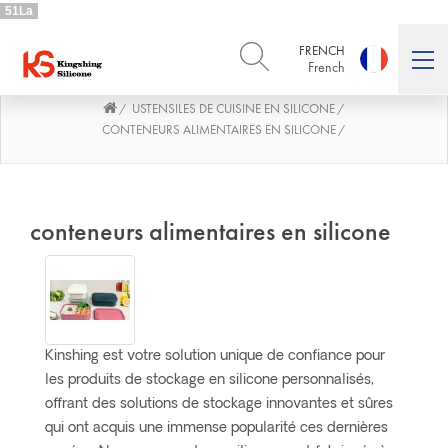
51La
FRENCH
French
USTENSILES DE CUISINE EN SILICONE
/
/
ENGLISH
DEUTSCH
English
Deutsch
CONTENEURS ALIMENTAIRES EN SILICONE
/
РУССКИЙ
ESPAÑOL
Русский
Español
FRENCH
ITALIANO
conteneurs alimentaires en silicone
French
Italiano
PORTUGUÊS
العربية
Português
العربية
日本語
日本語
Kinshing est votre solution unique de confiance pour
les produits de stockage en silicone personnalisés,
offrant des solutions de stockage innovantes et sûres
qui ont acquis une immense popularité ces dernières