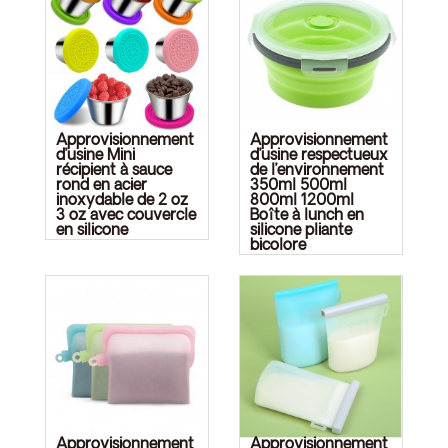
Approvisionnement
Approvisionnement
d’usine Mini
d’usine respectueux
récipient à sauce
de l’environnement
rond en acier
350ml 500ml
inoxydable de 2 oz
800ml 1200ml
3 oz avec couvercle
Boîte à lunch en
en silicone
silicone pliante
bicolore
Approvisionnement
Approvisionnement