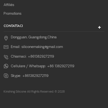
Affiliés
Promotions
CONTATTACI
Dongguan, Guangdong,China
Email:
siliconemaking@gmail.com
Chiamaci:
+8613829272119
Cellulare / Whatsapp:
+86 13829272119
Skype:
+8613829272119
Kinshing Silicone All Rights Reserved. © 2026