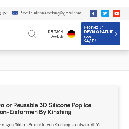
Email :
siliconemaking@gmail.com
119
Recevez un
DEUTSCH
DEVIS GRATUIT
sous
Deutsch
24/7 !
ENGLISH
DEUTSCH
English
Deutsch
РУССКИЙ
ESPAÑOL
Русский
Español
FRENCH
ITALIANO
French
Italiano
PORTUGUÊS
العربية
Português
العربية
lor Reusable 3D Silicone Pop Ice
日本語
on-Eisformen By Kinshing
日本語
rtigen Silikon-Produkte von Kinshing – entwickelt für