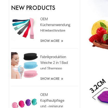
NEW PRODUCTS
OEM
Küchenanwendung
Hitzebeständige
Silikonöl-
»
SHOW MORE
Spatelbürste in
Lebensmittelqualität
Fabrikproduktion
Weiche 2 in 1 Bad
und Shampoo
Silikon
»
SHOW MORE
Körperwäscherbürste
OEM
Kopfhautpflege
und -reinigung