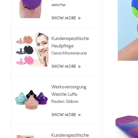
weiche
Tiefenmassage
»
SHOW MORE
und Hautpflege-
Silikon-
Gesichtsbürste
Kundenspezifische
Hautpflege
Gesichtsreinigung
Silikon Peeling Pad
»
SHOW MORE
Werksversorgung
Weiche Luffa
Baden Silikon
Körper
»
SHOW MORE
Wäscherbürste
Kundenspezifische