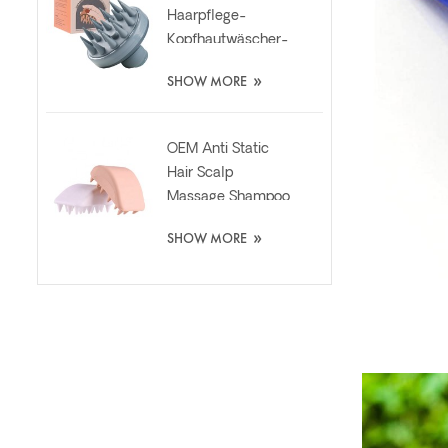
Haarpflege-
Kopfhautwäscher-
Silikonbürste mit
»
SHOW MORE
Flüssigkeitsspender
OEM Anti Static
Hair Scalp
Massage Shampoo
Waschen Silikon
»
SHOW MORE
Bürste