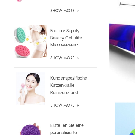
Weiches Haar
»
SHOW MORE
Shampoo Silikon
Massagegerät
Bürste
Factory Supply
Beauty Cellulite
Massagegerät
Handschuh
»
SHOW MORE
Entspannende
Abnehmen
Silikonbürste
Kundenspezifische
Katzenkralle
Reinigung und
Peeling Silikon
»
SHOW MORE
Gesichtspeeling
Bürste
Erstellen Sie eine
peronalisierte