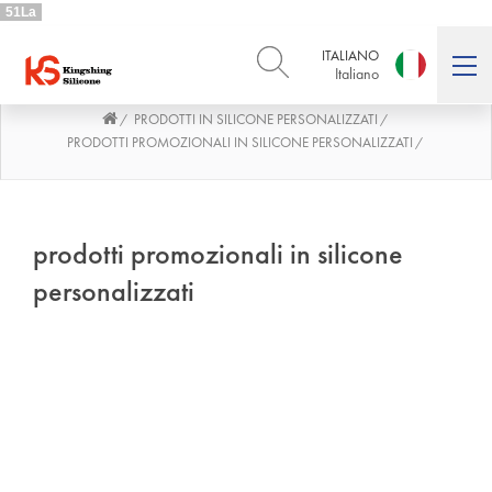
51La
ITALIANO
Italiano
PRODOTTI IN SILICONE PERSONALIZZATI
/
/
ENGLISH
DEUTSCH
English
Deutsch
PRODOTTI PROMOZIONALI IN SILICONE PERSONALIZZATI
/
РУССКИЙ
ESPAÑOL
Русский
Español
FRENCH
ITALIANO
prodotti promozionali in silicone
French
Italiano
personalizzati
PORTUGUÊS
العربية
Português
العربية
日本語
日本語