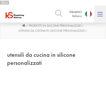
51La
ITALIANO
Italiano
PRODOTTI IN SILICONE PERSONALIZZATI
/
/
ENGLISH
DEUTSCH
English
Deutsch
UTENSILI DA CUCINA IN SILICONE PERSONALIZZATI
/
РУССКИЙ
ESPAÑOL
Русский
Español
FRENCH
ITALIANO
utensili da cucina in silicone
French
Italiano
personalizzati
PORTUGUÊS
العربية
Português
العربية
日本語
日本語