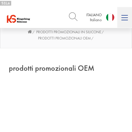
51La
ITALIANO
Italiano
PRODOTTI PROMOZIONALI IN SILICONE
/
/
ENGLISH
DEUTSCH
English
Deutsch
PRODOTTI PROMOZIONALI OEM
/
РУССКИЙ
ESPAÑOL
Русский
Español
FRENCH
ITALIANO
prodotti promozionali OEM
French
Italiano
PORTUGUÊS
العربية
Português
العربية
日本語
日本語