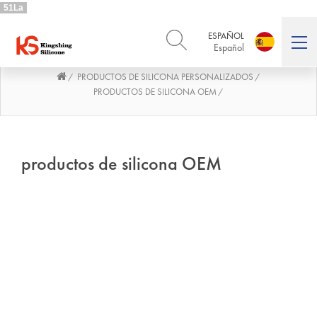
51La
ESPAÑOL
Español
PRODUCTOS DE SILICONA PERSONALIZADOS
/
/
ENGLISH
DEUTSCH
English
Deutsch
PRODUCTOS DE SILICONA OEM
/
РУССКИЙ
ESPAÑOL
Русский
Español
FRENCH
ITALIANO
productos de silicona OEM
French
Italiano
PORTUGUÊS
العربية
Português
العربية
日本語
日本語