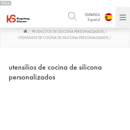
51La
ESPAÑOL
Español
PRODUCTOS DE SILICONA PERSONALIZADOS
/
/
ENGLISH
DEUTSCH
English
Deutsch
UTENSILIOS DE COCINA DE SILICONA PERSONALIZADOS
/
РУССКИЙ
ESPAÑOL
Русский
Español
FRENCH
ITALIANO
utensilios de cocina de silicona
French
Italiano
personalizados
PORTUGUÊS
العربية
Português
العربية
日本語
日本語