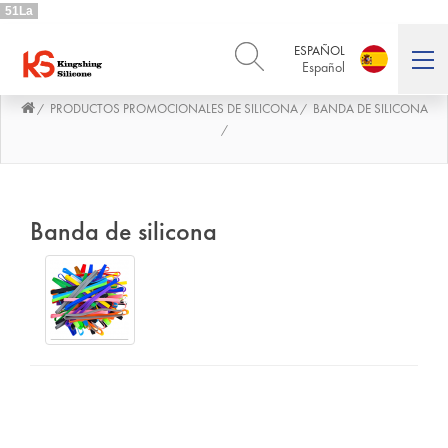
51La
ESPAÑOL
Español
PRODUCTOS PROMOCIONALES DE SILICONA
BANDA DE SILICONA
/
/
ENGLISH
DEUTSCH
English
Deutsch
/
РУССКИЙ
ESPAÑOL
Русский
Español
FRENCH
ITALIANO
Banda de silicona
French
Italiano
PORTUGUÊS
العربية
Português
العربية
日本語
日本語