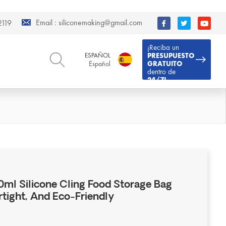
Email :
siliconemaking@gmail.com
119
¡Reciba un
ESPAÑOL
PRESUPUESTO
Español
GRATUITO
dentro de
24/7!
ENGLISH
DEUTSCH
English
Deutsch
РУССКИЙ
ESPAÑOL
Русский
Español
FRENCH
ITALIANO
French
Italiano
PORTUGUÊS
العربية
Português
العربية
ml Silicone Cling Food Storage Bag
日本語
rtight, And Eco-Friendly
日本語