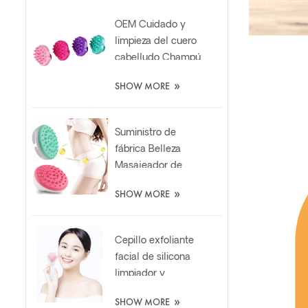
OEM Cuidado y
limpieza del cuero
cabelludo Champú
para cabello suave
»
SHOW MORE
Cepillo
masajeador de
silicona
Suministro de
fábrica Belleza
Masajeador de
celulitis Mitt
»
SHOW MORE
Cepillo de silicona
adelgazante
relajante
Cepillo exfoliante
facial de silicona
limpiador y
exfoliante de uña
»
SHOW MORE
de gato