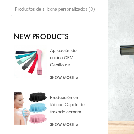
Productos de silicona personalizados (0)
NEW PRODUCTS
Aplicación de
cocina OEM
Cepillo de
espátula de aceite
»
SHOW MORE
de silicona de
grado alimenticio
resistente al calor
Producción en
fábrica Cepillo de
fregado corporal
de silicona suave 2
»
SHOW MORE
en 1 para baño y
champú