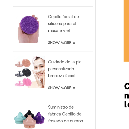
personalizado
Cepillo facial de
silicona para el
masaje y el
cuidado de la piel
»
SHOW MORE
suaves y
peronalizados
Cuidado de la piel
personalizado
Limpieza facial
Exfoliante de
»
SHOW MORE
silicona
Almohadilla de
limpieza
Suministro de
fábrica Cepillo de
fregado de cuerpo
de silicona de