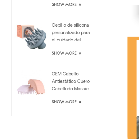
»
SHOW MORE
baño de lufa suave
Cepillo de silicona
personalizado para
el cuidado del
cabello Cepillo de
»
SHOW MORE
silicona para el
cuero cabelludo
con dispensador
OEM Cabello
de líquido
Antiestático Cuero
Cabelludo Masaje
Champú Lavado
»
SHOW MORE
Cepillo de silicona