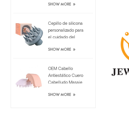
»
SHOW MORE
baño de lufa suave
Cepillo de silicona
personalizado para
el cuidado del
cabello Cepillo de
»
SHOW MORE
silicona para el
cuero cabelludo
con dispensador
OEM Cabello
de líquido
Antiestático Cuero
Cabelludo Masaje
Champú Lavado
»
SHOW MORE
Cepillo de silicona