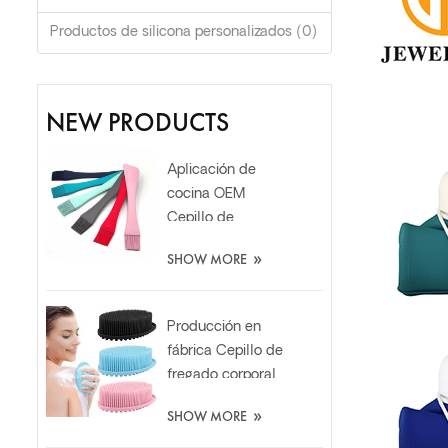
Productos de silicona personalizados (0)
NEW PRODUCTS
Aplicación de
cocina OEM
Cepillo de
espátula de aceite
»
SHOW MORE
de silicona de
grado alimenticio
resistente al calor
Producción en
fábrica Cepillo de
fregado corporal
de silicona suave 2
»
SHOW MORE
en 1 para baño y
champú