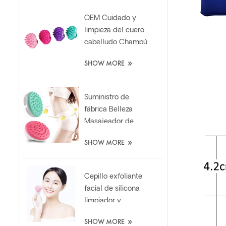
OEM Cuidado y
limpieza del cuero
cabelludo Champú
para cabello suave
»
SHOW MORE
Cepillo
masajeador de
silicona
Suministro de
fábrica Belleza
Masajeador de
celulitis Mitt
»
SHOW MORE
Cepillo de silicona
adelgazante
relajante
Cepillo exfoliante
facial de silicona
limpiador y
exfoliante de uña
»
SHOW MORE
de gato