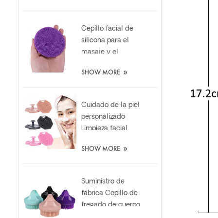
personalizado
Cepillo facial de
silicona para el
masaje y el
cuidado de la piel
»
SHOW MORE
suaves y
peronalizados
Cuidado de la piel
personalizado
Limpieza facial
Exfoliante de
»
SHOW MORE
silicona
Almohadilla de
limpieza
Suministro de
fábrica Cepillo de
fregado de cuerpo
de silicona de