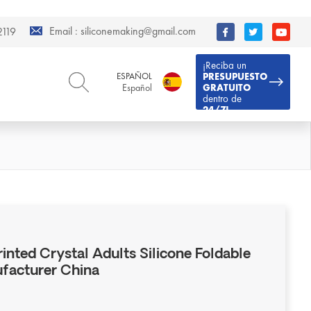
Email :
siliconemaking@gmail.com
119
¡Reciba un
ESPAÑOL
PRESUPUESTO
Español
GRATUITO
dentro de
24/7!
ENGLISH
DEUTSCH
English
Deutsch
РУССКИЙ
ESPAÑOL
Русский
Español
FRENCH
ITALIANO
French
Italiano
PORTUGUÊS
العربية
Português
العربية
inted Crystal Adults Silicone Foldable
日本語
ufacturer China
日本語