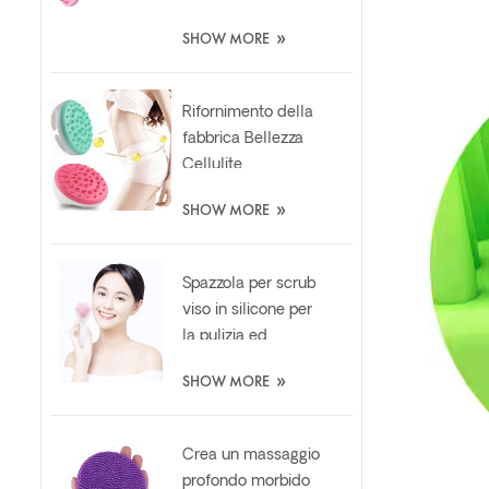
morbidi shampoo
»
SHOW MORE
silicone
massaggiatore
spazzola
Rifornimento della
fabbrica Bellezza
Cellulite
Massaggiatore
»
SHOW MORE
Guanto Rilassante
Dimagrante
Spazzola In Silicone
Spazzola per scrub
viso in silicone per
la pulizia ed
esfoliazione delle
»
SHOW MORE
unghie di gatto
personalizzata
Crea un massaggio
profondo morbido