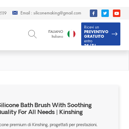
Email :
siliconemaking@gmail.com
119
Ricevi un
ITALIANO
PREVENTIVO
Italiano
GRATUITO
entro
24/7 !
ENGLISH
DEUTSCH
English
Deutsch
РУССКИЙ
ESPAÑOL
Русский
Español
FRENCH
ITALIANO
French
Italiano
PORTUGUÊS
العربية
Português
العربية
ilicone Bath Brush With Soothing
日本語
lity For All Needs | Kinshing
日本語
licone premium di Kinshing, progettati per prestazioni,