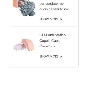
per scrubber per
cuoio capelluto per
la cura dei capelli
»
SHOW MORE
personalizzata con
dispenser di liquidi
OEM Anti Statico
Capelli Cuoio
Capelluto
Massaggio
»
SHOW MORE
Shampoo Lavaggio
Silicone Spazzola