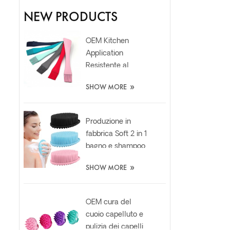
NEW PRODUCTS
OEM Kitchen
Application
Resistente al
calore Food Grade
»
SHOW MORE
Silicone Oil Spatola
Pennello
Produzione in
fabbrica Soft 2 in 1
bagno e shampoo
in silicone per il
»
SHOW MORE
corpo Scrubber
Brush
OEM cura del
cuoio capelluto e
pulizia dei capelli