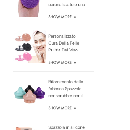
peronalizzato e una
spazzola per il viso
»
SHOW MORE
in silicone per la
cura della pelle
Personalizzato
Cura Della Pelle
Pulizia Del Viso
Silicone Esfoliante
»
SHOW MORE
Scrubber Pad
Rifornimento della
fabbrica Spazzola
per scrubber per il
corpo in silicone da
»
SHOW MORE
bagno in luffa
morbida
Spazzola in silicone