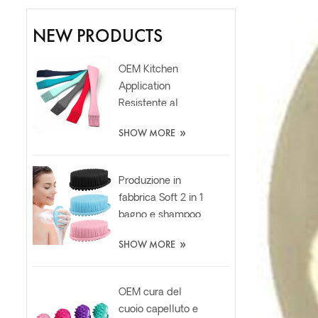
NEW PRODUCTS
OEM Kitchen
Application
Resistente al
calore Food Grade
»
SHOW MORE
Silicone Oil Spatola
Pennello
Produzione in
fabbrica Soft 2 in 1
bagno e shampoo
in silicone per il
»
SHOW MORE
corpo Scrubber
Brush
OEM cura del
cuoio capelluto e