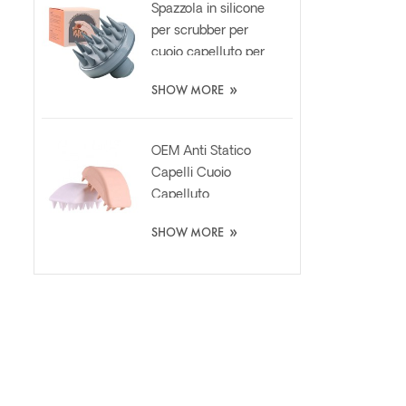
Spazzola in silicone
per scrubber per
cuoio capelluto per
la cura dei capelli
»
SHOW MORE
personalizzata con
dispenser di liquidi
OEM Anti Statico
Capelli Cuoio
Capelluto
Massaggio
»
SHOW MORE
Shampoo Lavaggio
Silicone Spazzola