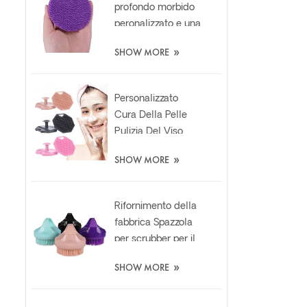
profondo morbido
peronalizzato e una
spazzola per il viso
»
SHOW MORE
in silicone per la
cura della pelle
Personalizzato
Cura Della Pelle
Pulizia Del Viso
Silicone Esfoliante
»
SHOW MORE
Scrubber Pad
Rifornimento della
fabbrica Spazzola
per scrubber per il
corpo in silicone da
»
SHOW MORE
bagno in luffa
morbida