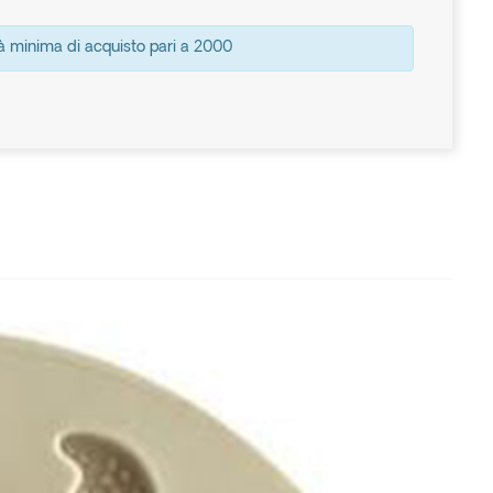
à minima di acquisto pari a 2000