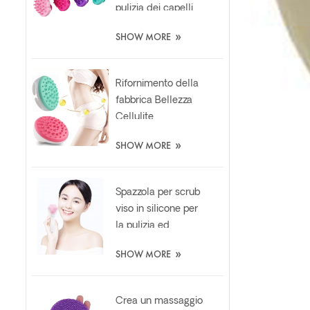
pulizia dei capelli
morbidi shampoo
»
SHOW MORE
silicone
massaggiatore
spazzola
Rifornimento della
fabbrica Bellezza
Cellulite
Massaggiatore
»
SHOW MORE
Guanto Rilassante
Dimagrante
Spazzola In Silicone
Spazzola per scrub
viso in silicone per
la pulizia ed
esfoliazione delle
»
SHOW MORE
unghie di gatto
personalizzata
Crea un massaggio