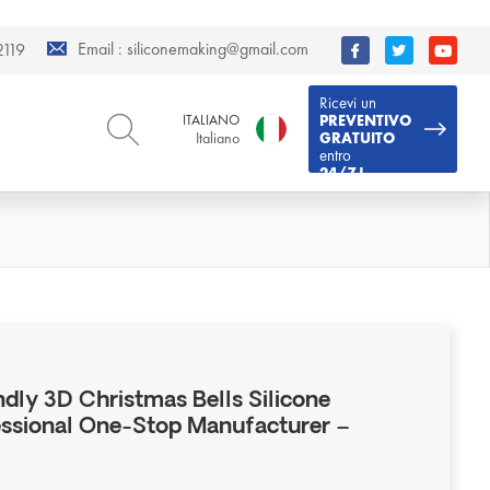
Email :
siliconemaking@gmail.com
119
Ricevi un
ITALIANO
PREVENTIVO
Italiano
GRATUITO
entro
24/7 !
ENGLISH
DEUTSCH
English
Deutsch
РУССКИЙ
ESPAÑOL
Русский
Español
FRENCH
ITALIANO
French
Italiano
PORTUGUÊS
العربية
Português
العربية
dly 3D Christmas Bells Silicone
日本語
ssional One-Stop Manufacturer –
日本語